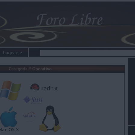
Logearse
Categoria: S.Operativo