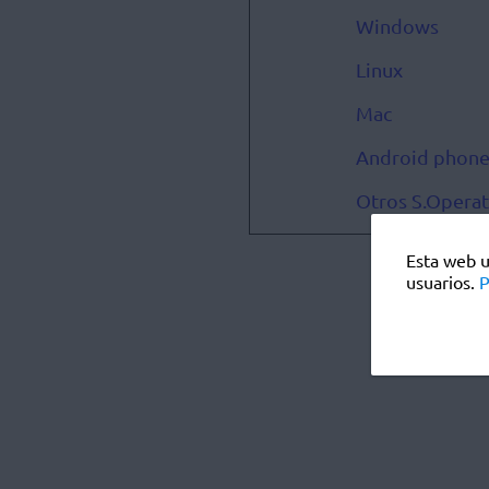
Windows
Linux
Mac
Android phon
Otros S.Operat
Esta web u
usuarios.
P