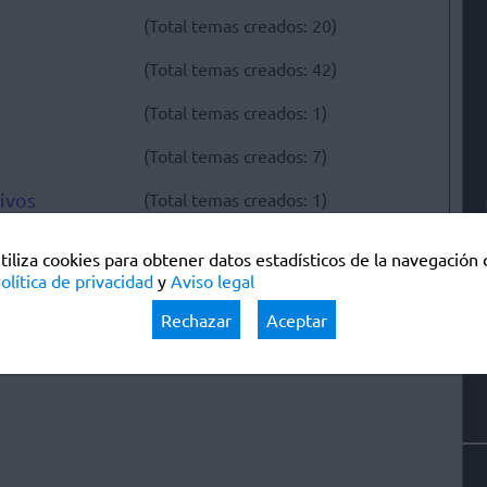
(Total temas creados: 20)
(Total temas creados: 42)
(Total temas creados: 1)
e
(Total temas creados: 7)
ivos
(Total temas creados: 1)
tiliza cookies para obtener datos estadísticos de la navegación 
olítica de privacidad
y
Aviso legal
Rechazar
Aceptar