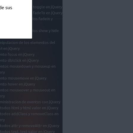
ery
de sus
ecto con el metodo toggle en jQuery
ecto con el metodo fadeTo en jQuery
ectos con los metodos fadeIn y
eOut en jQuery
ectos con los metodos show y hide
jQuery
nipulacion de los elementos del
 en jQuery
ento focus en jQuery
ento dblclick en jQuery
entos mousedown y mouseup en
ery
ento mousemove en jQuery
ento hover en jQuery
entos mouseover y mouseout en
ery
ministracion de eventos con jQuery
todos html y html valor en jQuery
todos addClass y removeClass en
ery
todos attr y removeAttr en jQuery
todos text, text valor en jQuery