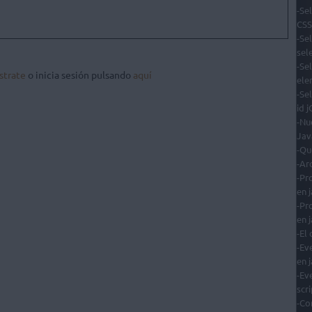
-Se
CSS
-Se
sel
-Se
strate
o inicia sesión pulsando
aquí
ele
-Se
id 
-Nu
Jav
-Qu
-Ar
-Pr
en j
-Pr
en j
-El
-Ev
en j
-Ev
scri
-Co