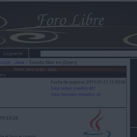
Logearse
script - Java >
Evento blur en jQuery
			Categoria: Programacion		Tema: Java script - Java
uery
Fecha de registro: 2011-01-21 21:33:50
Total temas creados: 457
Total mensajes enviados: 26
19:33:26
e el foco el control.
