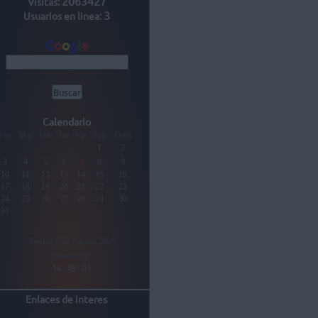
2063427
Visitas:
3
Usuarios en linea:
G
o
o
g
l
e
Calendario
Lun
Mar
Mie
Jue
Vie
Sab
Dom
1
2
7
3
4
5
6
8
9
10
11
12
13
14
15
16
17
18
19
20
21
22
23
24
25
26
27
28
29
30
31
Viernes 7 de Agosto 2026
Semana 32
Enlaces de interes