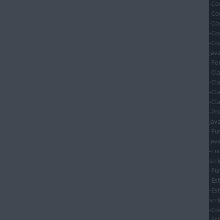
-Co
-Co
-Co
-Co
-Co
java
-Fo
-Cl
-Cla
-Cl
-Cl
-Pr
java
-Fu
java
-Fu
scri
-Fu
-Est
-Es
scri
-Co
-Es