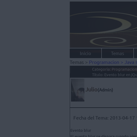
Inicio
Temas
Temas >
Programacion >
Java 
			Titulo: Evento blur en jQ
Julio
(Admin)
Fecha del Tema: 2013-04-17 
Evento blur

El evento blur se dispara cuando pierd