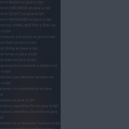
ntrol RADIO en java script
ntrol CHECKBOX en java script
ntrol SELECT en java script
ntrol PASSWORD en java script
ntroles FORM, BUTTON y TEXT en
 script
rmularios y Eventos en java script
ase Math en java script
se String en java script
ase Array en java script
ase Date en java script
ogramacion orientada a objetos en
 script
nciones que retornan un valor en
 script
nciones con parametros en java
pt
nciones en java script
ructura repetitiva for en java script
tructura repetitiva do while en java
pt
ncepto de acumulador en java script
tructura repetitiva (while) en java