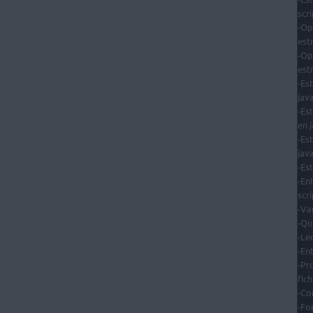
scri
-Op
est
-Op
est
-Es
java
-Es
en j
-Es
java
-Es
-En
scri
-Va
-Qu
-Le
-En
-Pr
fic
-Co
-Fo