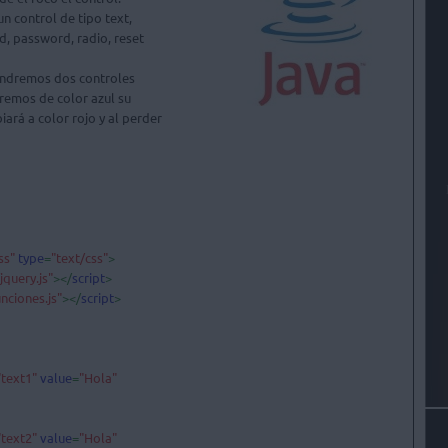
 control de tipo text, 

, password, radio, reset 

ndremos dos controles 

remos de color azul su 

ará a color rojo y al perder 

ss" 
type
=
"text/css"
>

/jquery.js"
></
script
>

unciones.js"
></
script
>

"text1" 
value
=
"Hola"

"text2" 
value
=
"Hola"
