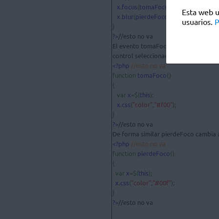
x
.
focus
(
tomaFoco
);

Esta web u
x
.
blur
(
pierdeFoco
);

usuarios.
P
?>
//esto no va

El evento tomaFoco cambia de color a 
<?php 
function 
tomaFoco
()

{

   var 
x
=$(
this
);

x
.
css
(
"color"
,
"#f00"
);

?>
//esto no va

<?php 
function 
pierdeFoco
()

{

  var 
x
=$(
this
);

x
.
css
(
"color"
,
"#00f"
);

?>
//esto no va