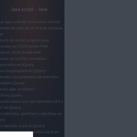
Java script - Java
put type submit con evento onclick
neras de salir de un iframe con java
pt
taxis de un list array en java
nsumir un JSON desde PHP
oducir JSON desde PHP
strar un tooltip con datos
uperados en jQuery
nu desplegable en jQuery
amadas encadenadas de metodos
 objeto jQuery
ncion ajax en jQuery
ON en jQuery
sando datos por los metodos GET y
T en jQuery
ax metodos ajaxStart y ajaxStop en
ery
ax metodo load en jQuery
eracion por los elementos each en