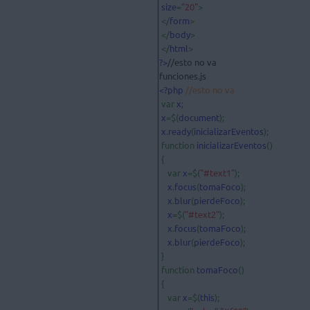
size
=
"20"
>

 </
form
>

 </
body
>

 </
html
?>
//esto no va

<?php 
//esto no va

var 
x
;

x
=$(
document
);

x
.
ready
(
inicializarEventos
);

 function 
inicializarEventos
()

 {

    var 
x
=$(
"#text1"
);

x
.
focus
(
tomaFoco
);

x
.
blur
(
pierdeFoco
);

x
=$(
"#text2"
);

x
.
focus
(
tomaFoco
);

x
.
blur
(
pierdeFoco
);

 }

 function 
tomaFoco
()

 {

    var 
x
=$(
this
);
