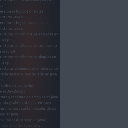
pt
eradores logicos or en las
ructuras java s
eradores logicos (and) en las
ructuras java s
tructuras condicionales anidadas en
 script
tructuras condicionales compuesta
aca script
tructuras condicionales simples en
 script
tructuras secuenciales en java script
trada de datos por teclado en java
pt
riables en java script
e es JavaScript
ctura y escritura de archivos en java
trada y salida estandar en Java
ograma para contar vocales de un
hero en java
nvertidor de divisas en java
rm con una ventana nueva