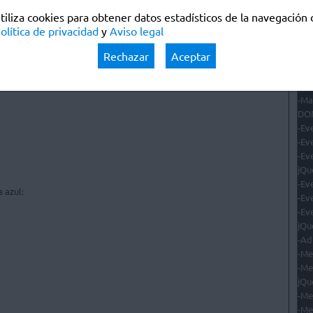
jQu
tiliza cookies para obtener datos estadísticos de la navegación 
-Ef
olítica de privacidad
y
Aviso legal
-Ef
-Ef
Rechazar
Aceptar
fad
rojo al texto del 

-Ef
en 
-Ma
DOM
-Ev
-Ev
-Ev
jQu
-Ev
-Ev
-Ev
jQu
-Ad
-Me
-Me
jQu
-Me
-Me