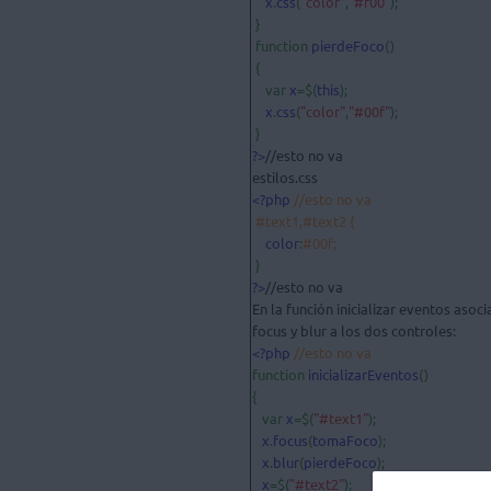
x
.
css
(
"color"
,
"#f00"
);

 }

 function 
pierdeFoco
()

 {

    var 
x
=$(
this
);

x
.
css
(
"color"
,
"#00f"
);

?>
//esto no va

<?php 
//esto no va

 #text1,#text2 {

color
:
#00f;

?>
//esto no va

En la función inicializar eventos asoc
<?php 
function 
inicializarEventos
()

{

   var 
x
=$(
"#text1"
);

x
.
focus
(
tomaFoco
);

x
.
blur
(
pierdeFoco
);

x
=$(
"#text2"
);
