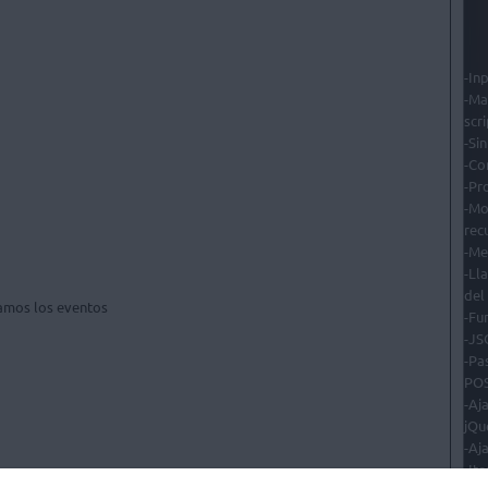
-In
-Ma
scri
-Sin
-Co
-Pr
-Mo
rec
-Me
-Ll
del
iamos los eventos 

-Fu
-JS
-Pa
POS
-Aj
jQu
-Aj
-It