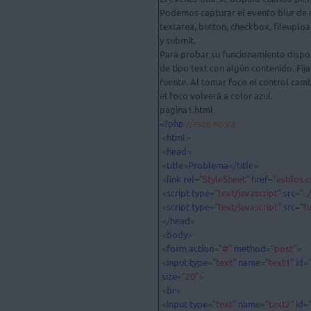
Podemos capturar el evento blur de un
textarea, button, checkbox, fileupload
y submit.

Para probar su funcionamiento dispo
de tipo text con algún contenido. Fija
fuente. Al tomar foco el control cambi
el foco volverá a color azul.

<?php 
//esto no va

<
html
>

 <
head
>

 <
title
>
Problema
</
title
>

 <
link rel
=
"StyleSheet" 
href
=
"estilos.c
 <
script type
=
"text/javascript" 
src
=
"..
 <
script type
=
"text/javascript" 
src
=
"f
 </
head
>

 <
body
>

 <
form action
=
"#" 
method
=
"post"
>

 <
input type
=
"text" 
name
=
"text1" 
id
=
size
=
"20"
>

 <
br
>

 <
input type
=
"text" 
name
=
"text2" 
id
=